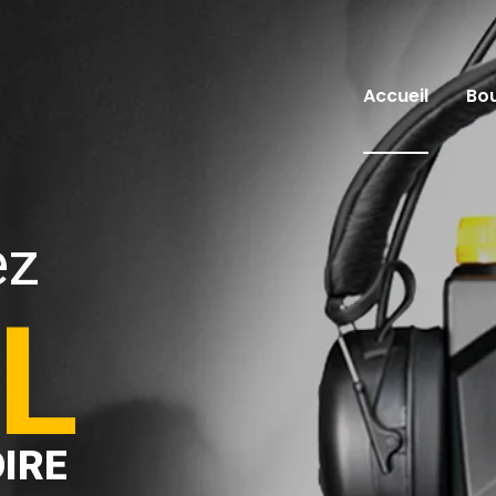
Accueil
Bo
ez
L
OIRE