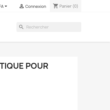
shopping_cart


Panier
(0)
FA
Connexion
search
ÉTIQUE POUR