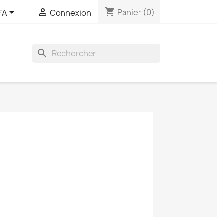
shopping_cart


Panier
(0)
FA
Connexion
search