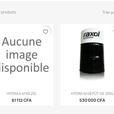
 2 produits.
Trier p
favorite_border
fa
Aperçu rapide
Aperçu rapide


HYDRAA M 68 20L
HYDRA M 68 FÛT DE 200L
61 112 CFA
530 000 CFA