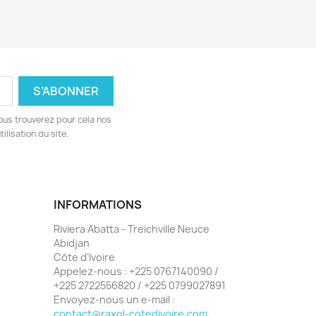
ous trouverez pour cela nos
ilisation du site.
INFORMATIONS
Riviera Abatta - Treichville Neuce
Abidjan
Côte d’Ivoire
Appelez-nous :
+225 0767140090 /
+225 2722556820 / +225 0799027891
Envoyez-nous un e-mail :
contact@raxol-cotedivoire.com