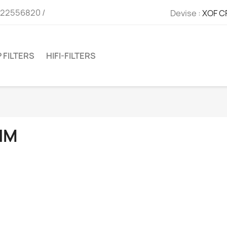
722556820 /
Devise :
XOF C
 FILTERS
HIFI-FILTERS
HM