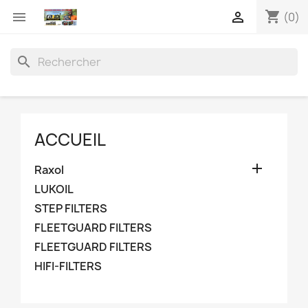
shopping_cart


(0)
search
ACCUEIL

Raxol
LUKOIL
STEP FILTERS
FLEETGUARD FILTERS
FLEETGUARD FILTERS
HIFI-FILTERS