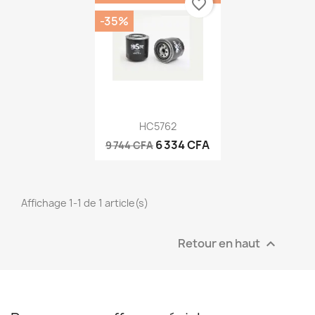
favorite_border
-35%
Aperçu rapide

HC5762
6 334 CFA
9 744 CFA
Affichage 1-1 de 1 article(s)
Retour en haut
